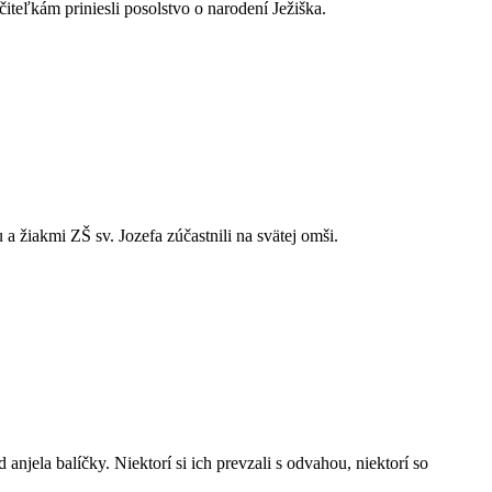
teľkám priniesli posolstvo o narodení Ježiška.
a žiakmi ZŠ sv. Jozefa zúčastnili na svätej omši.
njela balíčky. Niektorí si ich prevzali s odvahou, niektorí so