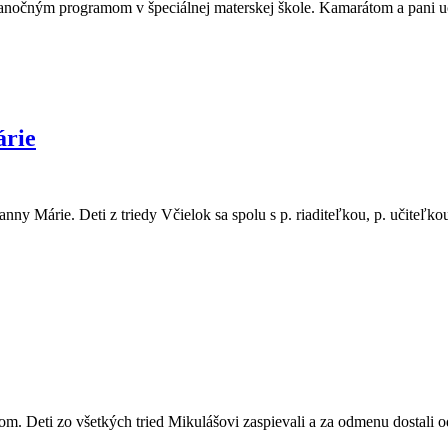
vianočným programom v špeciálnej materskej škole. Kamarátom a pani uči
árie
y Márie. Deti z triedy Včielok sa spolu s p. riaditeľkou, p. učiteľkou 
. Deti zo všetkých tried Mikulášovi zaspievali a za odmenu dostali od a