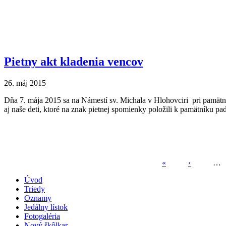
Pietny akt kladenia vencov
26. máj 2015
Dňa 7. mája 2015 sa na Námestí sv. Michala v Hlohovciri pri pamätník
aj naše deti, ktoré na znak pietnej spomienky položili k pamätníku pa
«
‹
…
Stránky
Úvod
Triedy
Oznamy
Jedálny lístok
Fotogaléria
Nový škôlkar