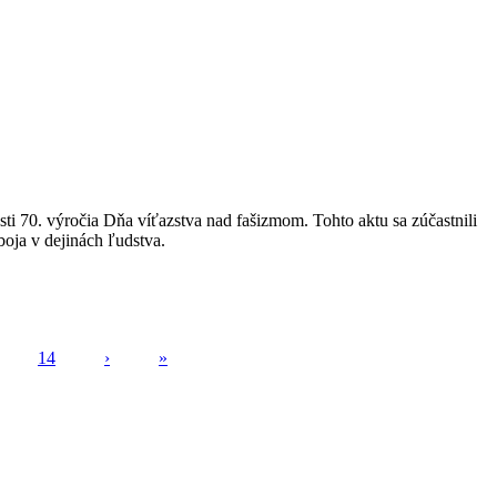
ti 70. výročia Dňa víťazstva nad fašizmom. Tohto aktu sa zúčastnili
boja v dejinách ľudstva.
14
›
»