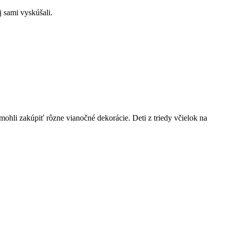
j sami vyskúšali.
mohli zakúpiť rôzne vianočné dekorácie. Deti z triedy včielok na