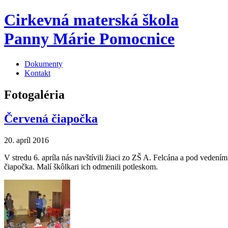
Cirkevná materská škola
Panny Márie Pomocnice
Dokumenty
Kontakt
Fotogaléria
Červená čiapočka
20. apríl 2016
V stredu 6. apríla nás navštívili žiaci zo ZŠ A. Felcána a pod ve
čiapočka. Malí škôlkari ich odmenili potleskom.