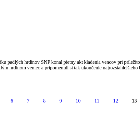
u padlých hrdinov SNP konal pietny akt kladenia vencov pri príležitos
dlým hrdinom veniec a pripomenuli si tak ukončenie najrozsiahlejšieho 
6
7
8
9
10
11
12
13