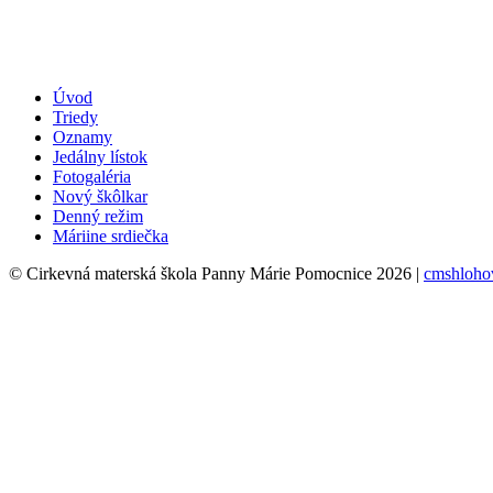
Úvod
Triedy
Oznamy
Jedálny lístok
Fotogaléria
Nový škôlkar
Denný režim
Máriine srdiečka
© Cirkevná materská škola Panny Márie Pomocnice 2026 |
cmshloho