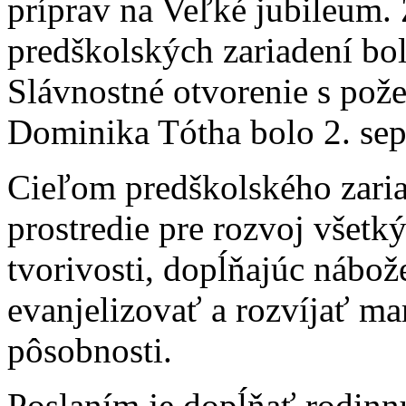
príprav na Veľké jubileum. 
predškolských zariadení bo
Slávnostné otvorenie s pož
Dominika Tótha bolo 2. se
Cieľom predškolského zaria
prostredie pre rozvoj všetk
tvorivosti, dopĺňajúc nábož
evanjelizovať a rozvíjať ma
pôsobnosti.
Poslaním je dopĺňať rodinn