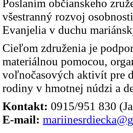
Poslaním občianskeho zruže
všestranný rozvoj osobnost
Evanjelia v duchu mariánsky
Cieľom združenia je podpo
materiálnou pomocou, organ
voľnočasových aktivít pre de
rodiny v hmotnej núdzi a de
Kontakt:
0915/951 830 (Ja
E-mail:
mariinesrdiecka@