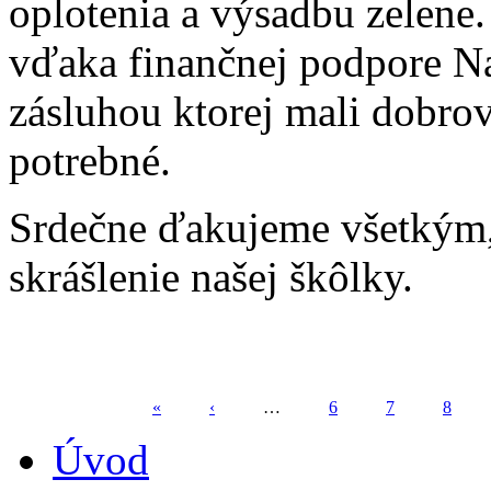
oplotenia a výsadbu zelene.
vďaka finančnej podpore N
zásluhou ktorej mali dobro
potrebné.
Srdečne ďakujeme všetkým, k
skrášlenie našej škôlky.
«
‹
…
6
7
8
Stránky
Úvod