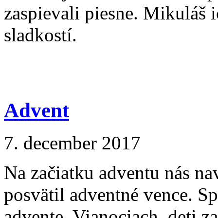
zaspievali piesne. Mikuláš
sladkostí.
Advent
7. december 2017
Na začiatku adventu nás nav
posvätil adventné vence. S
advente, Vianociach, deti z