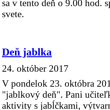
sa v tento deň o 9.00 hod. 
svete.
Deň jablka
24. október 2017
V pondelok 23. októbra 201
"jablkový deň". Pani učiteľk
aktivity s jabĺčkami, výtvarn