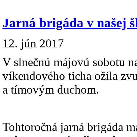
Jarná brigáda v našej š
12. jún 2017
V slnečnú májovú sobotu na
víkendového ticha ožila z
a tímovým duchom.
Tohtoročná jarná brigáda m