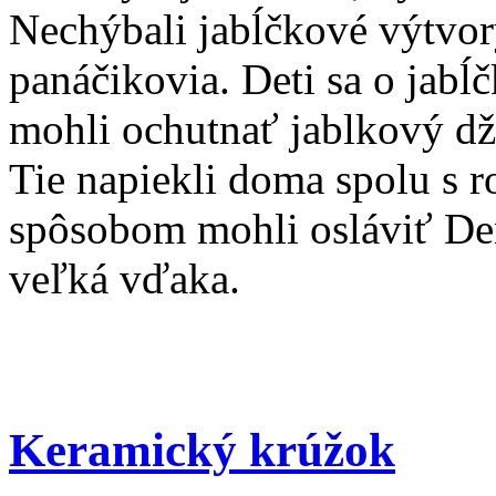
Nechýbali jabĺčkové výtvory
panáčikovia. Deti sa o jabĺ
mohli ochutnať jablkový džú
Tie napiekli doma spolu s r
spôsobom mohli osláviť Deň 
veľká vďaka.
Keramický krúžok