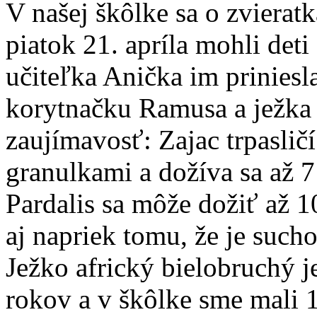
V našej škôlke sa o zvierat
piatok 21. apríla mohli deti
učiteľka Anička im priniesl
korytnačku Ramusa a ježka 
zaujímavosť: Zajac trpaslič
granulkami a dožíva sa až 
Pardalis sa môže dožiť až 1
aj napriek tomu, že je such
Ježko africký bielobruchý j
rokov a v škôlke sme mali 