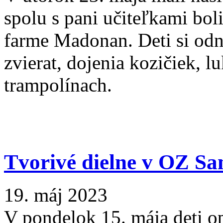
spolu s pani učiteľkami bol
farme Madonan. Deti si odn
zvierat, dojenia kozičiek, 
trampolínach.
Tvorivé dielne v OZ Sa
19. máj 2023
V pondelok 15. mája deti op