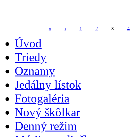
«
‹
1
2
3
4
Stránky
Úvod
Triedy
Oznamy
Jedálny lístok
Fotogaléria
Nový škôlkar
Denný režim