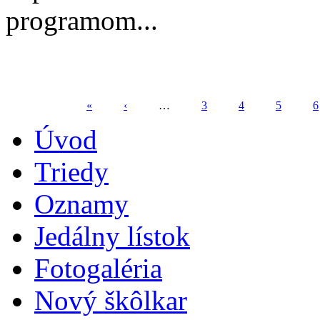
programom...
«
‹
…
3
4
5
6
Stránky
Úvod
Triedy
Oznamy
Jedálny lístok
Fotogaléria
Nový škôlkar