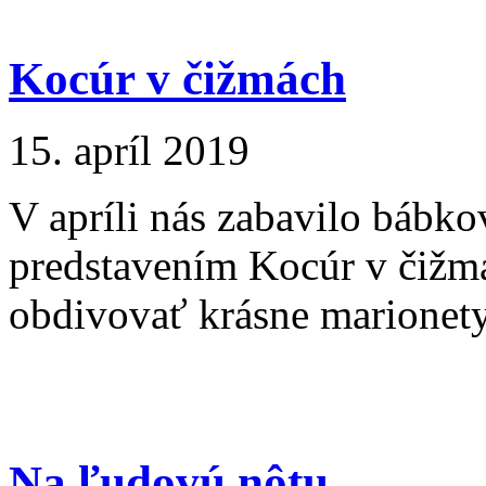
Kocúr v čižmách
15. apríl 2019
V apríli nás zabavilo bábko
predstavením Kocúr v čižmá
obdivovať krásne marionet
Na ľudovú nôtu