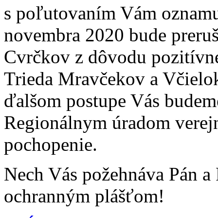
s poľutovaním Vám oznamuj
novembra 2020 bude preruše
Cvrčkov z dôvodu pozitívne
Trieda Mravčekov a Včielo
ďalšom postupe Vás budem
Regionálnym úradom verejn
pochopenie.
Nech Vás požehnáva Pán a 
ochranným plášťom!