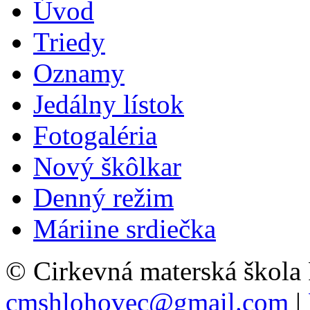
Úvod
Triedy
Oznamy
Jedálny lístok
Fotogaléria
Nový škôlkar
Denný režim
Máriine srdiečka
© Cirkevná materská škola
cmshlohovec@gmail.com
|