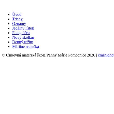
Úvod
Triedy
Oznamy
Jedálny lístok
Fotogaléria
Nový škôlkar
Denný režim
Máriine srdiečka
© Cirkevná materská škola Panny Márie Pomocnice 2026 |
cmshloho