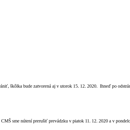
trániť, škôlka bude zatvorená aj v utorok 15. 12. 2020. Ihneď po ods
i CMŠ sme nútení prerušiť prevádzku v piatok 11. 12. 2020 a v ponde