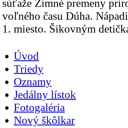
súťaže Zimné premeny prír
voľného času Dúha. Nápadit
1. miesto. Šikovným detičk
Úvod
Triedy
Oznamy
Jedálny lístok
Fotogaléria
Nový škôlkar