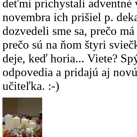
deťmi prichystali adventné 
novembra ich prišiel p. dek
dozvedeli sme sa, prečo má
prečo sú na ňom štyri svieč
deje, keď horia... Viete? Spý
odpovedia a pridajú aj novú
učiteľka. :-)